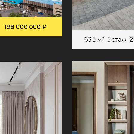
198 000 000 ₽
63.5 м²
5 этаж
2