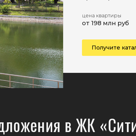
цена квартиры
от 198 млн руб
Получите ката
дложения в ЖК «Сит