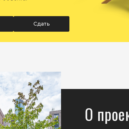
Сдать
О прое