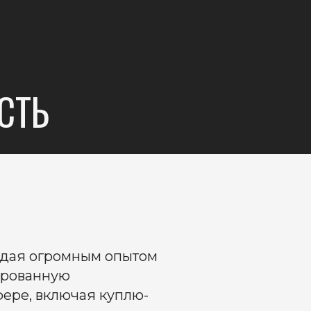
СТЬ
бладая огромным опытом
ированную
ере, включая куплю-